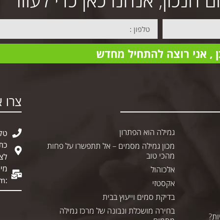
הנכון, אנחנו כאן כדי לעזור
ן , אני רוצה להתחיל מחדש
צרו א
גמילה הוא הפתרון
טלפון 
מכון גמילה מסמים – אל תתפשרו על פחות
מהכי טוב
לצי
מיי
אלכוהול
om
:
אקסטזי
בדיקת סמים וייעוץ בבית
בחירה מושכלת ונבונה של מרכז גמילה
ות?