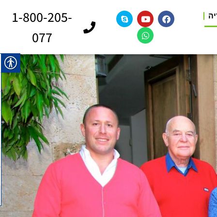
1-800-205-
יה
077