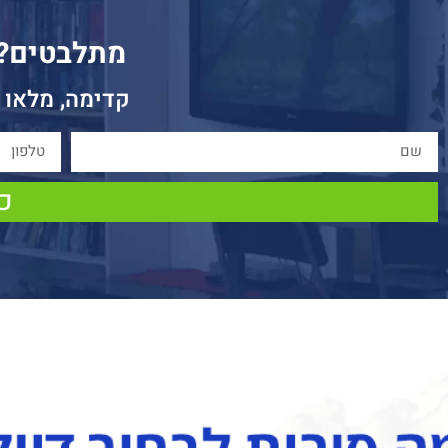
מתלבטים? ז
קדימה, מלאו 
כן