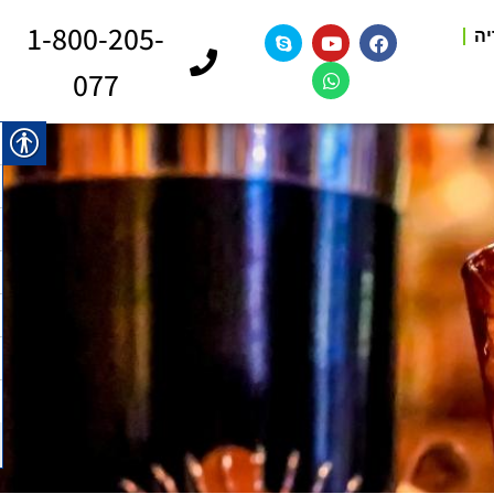
1-800-205-
יה
077