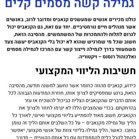
גמילה קשה מסמים קלים
כולנו מכירים אנשים שמעשנים קנאביס ומדובר לרוב, באנשים
אשר מנהלים חיים נורמטיביים. יחד עם זאת, גם הקנאביס יכול
לגרום לתלות ולהתמכרות של המשתמשים. מהסיבה הזאת,
חשוב שכל מי שמרגיש שהוא לא יכול בלי הקנאביס יעשה צעד
משמעותי בדרך לגמילה וייצור קשר עם המרכז לגמילה מסמים
ואלכוהול רנסנס – ויקטוריה.
חשיבות הליווי המקצועי
כידוע, קנאביס מהווה כחומר אשר נחשב למשנה תודעה, מהסיבה
הזאת, ברגע שמפסיקים לצרוך אותו, חוזרת המודעות הגבוהה לכל
אותם הדברים שהקנאביס הצליח כביכול להשכיח או עזר
בהדחקתם. בכדי שהמצבים הללו לא יגרמו לחזור ולצרוך את
הקנאביס, חשוב מאוד להסתייע בליווי מקצועי ואישי, לאורך כל
הליך של גמילה מקנאביס – על כל השלבים אותם הליך זה טומן
בחובו. כאשר, הליך גמילה בליווי צוות של אנשי מקצועי, יאפשר
לנגמל לקבל כלים להתמודדות עם כל אותם הקשיים – מדובר