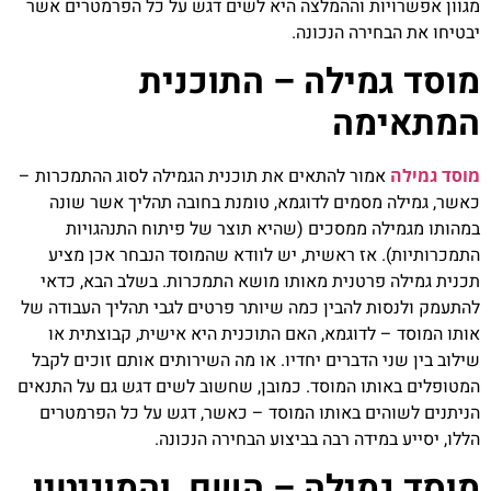
מגוון אפשרויות וההמלצה היא לשים דגש על כל הפרמטרים אשר
יבטיחו את הבחירה הנכונה.
מוסד גמילה – התוכנית
המתאימה
מוסד גמילה
אמור להתאים את תוכנית הגמילה לסוג ההתמכרות –
כאשר, גמילה מסמים לדוגמא, טומנת בחובה תהליך אשר שונה
במהותו מגמילה ממסכים (שהיא תוצר של פיתוח התנהגויות
התמכרותיות). אז ראשית, יש לוודא שהמוסד הנבחר אכן מציע
תכנית גמילה פרטנית מאותו מושא התמכרות. בשלב הבא, כדאי
להתעמק ולנסות להבין כמה שיותר פרטים לגבי תהליך העבודה של
אותו המוסד – לדוגמא, האם התוכנית היא אישית, קבוצתית או
שילוב בין שני הדברים יחדיו. או מה השירותים אותם זוכים לקבל
המטופלים באותו המוסד. כמובן, שחשוב לשים דגש גם על התנאים
הניתנים לשוהים באותו המוסד – כאשר, דגש על כל הפרמטרים
הללו, יסייע במידה רבה בביצוע הבחירה הנכונה.
מוסד גמילה – השם והמוניטין