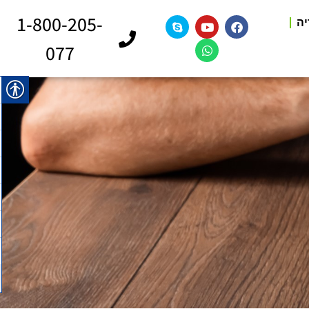
1-800-205-
יה
077