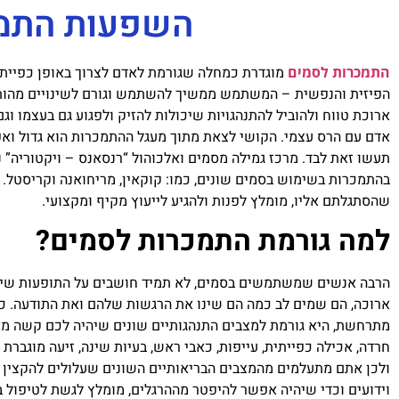
השפעות התמכ
התמכרות לסמים
מוגדרת כמחלה שגורמת לאדם לצרוך באופן כפייתי
הפיזית והנפשית – המשתמש ממשיך להשתמש וגורם לשינויים מהותיים
ארוכת טווח ולהוביל להתנהגויות שיכולות להזיק ולפגוע גם בעצמו ו
אדם עם הרס עצמי. הקושי לצאת מתוך מעגל ההתמכרות הוא גדול ואפ
תעשו זאת לבד. מרכז גמילה מסמים ואלכוהול “רנסאנס – ויקטוריה” נ
בהתמכרות בשימוש בסמים שונים, כמו: קוקאין, מריחואנה וקריסטל.
שהסתגלתם אליו, מומלץ לפנות ולהגיע לייעוץ מקיף ומקצועי.
למה גורמת התמכרות לסמים?
הרבה אנשים שמשתמשים בסמים, לא תמיד חושבים על התופעות שיכ
ארוכה, הם שמים לב כמה הם שינו את הרגשות שלהם ואת התודעה. כל
מתרחשת, היא גורמת למצבים התנהגותיים שונים שיהיה לכם קשה מא
חרדה, אכילה כפייתית, עייפות, כאבי ראש, בעיות שינה, זיעה מוגבר
ולכן אתם מתעלמים מהמצבים הבריאותיים השונים שעלולים להקצין 
וידועים וכדי שיהיה אפשר להיפטר מההרגלים, מומלץ לגשת לטיפול בג