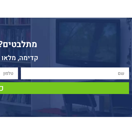
מתלבטים? ז
קדימה, מלאו 
כן