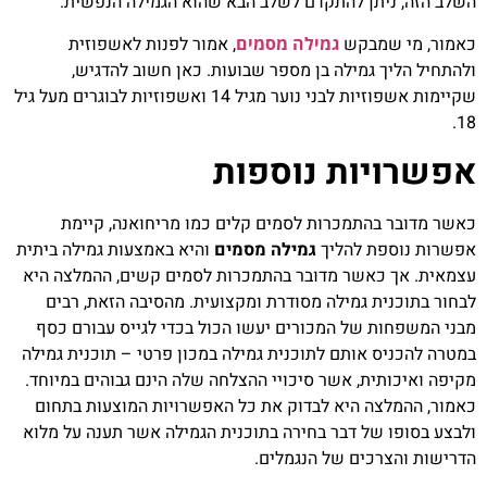
השלב הזה, ניתן להתקדם לשלב הבא שהוא הגמילה הנפשית.
כאמור, מי שמבקש
גמילה מסמים
, אמור לפנות לאשפוזית
ולהתחיל הליך גמילה בן מספר שבועות. כאן חשוב להדגיש,
שקיימות אשפוזיות לבני נוער מגיל 14 ואשפוזיות לבוגרים מעל גיל
18.
אפשרויות נוספות
כאשר מדובר בהתמכרות לסמים קלים כמו מריחואנה, קיימת
אפשרות נוספת להליך
גמילה מסמים
והיא באמצעות גמילה ביתית
עצמאית. אך כאשר מדובר בהתמכרות לסמים קשים, ההמלצה היא
לבחור בתוכנית גמילה מסודרת ומקצועית. מהסיבה הזאת, רבים
מבני המשפחות של המכורים יעשו הכול בכדי לגייס עבורם כסף
במטרה להכניס אותם לתוכנית גמילה במכון פרטי – תוכנית גמילה
מקיפה ואיכותית, אשר סיכויי ההצלחה שלה הינם גבוהים במיוחד.
כאמור, ההמלצה היא לבדוק את כל האפשרויות המוצעות בתחום
ולבצע בסופו של דבר בחירה בתוכנית הגמילה אשר תענה על מלוא
הדרישות והצרכים של הנגמלים.