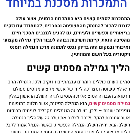
התמכרות מסכנת במיוחד
התמכרות לסמים קשים היא התמכרות הרסנית, אשר עולה
לגרום למכור להתנתק מהמשפחה והחברים, להתמודד עם נזקים
בריאותיים ונפשיים ולעיתים, גם להגיע למצבים מסכני חיים.
מהסיבה הזאת, קיימת חשיבות גבוהה לעבור הליך גמילה מקצועי
ואיכותי ובמקום הזה בדיוק נכנס לתמונה מרכז הגמילה רנסנס
ויקטוריה בעל השם והמוניטין.
הליך גמילה מסמים קשים
סמים קשים כוללים חומרים עוצמתיים וחזקים ולכן, הגמילה מהם
היא לא פשוטה ומצריכה ליווי של אנשי מקצוע מנוסים מעולם
הרפואה, העבודה הסוציאלית והפסיכולוגיה. השלב הראשון בהליך
גמילה מסמים קשים
, הוא הגמילה הפיזית, אשר מלווה בתופעות
גופניות שונות – ולכן, בשלב זה הנגמלים מקבלים לעיתים תרופות
אשר אמורות להקל עליהם לצלוח את שלב זה של הליך הגמילה.
השלב הבא, יהיה השלב הגמילה הנפשית, כאשר הנגמל אמור לקבל
כלים מקצועיים לשינוי דפוסי החשיבה ודפוסי ההתנהגות. חשוב