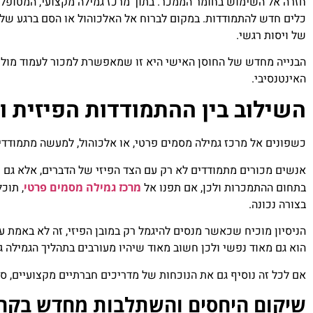
חזרה אל השימוש בחומר הממכר. בתוך מרכז גמילה מקצועי, המטופל 
כלים חדש להתמודדות. במקום לברוח אל האלכוהול או הסם ברגע של
של ויסות רגשי.
הבנייה מחדש של החוסן האישי היא זו שמאפשרת למכור לעמוד מול פי
האינטנסיבי.
השילוב בין ההתמודדות הפיזית 
כשפונים אל מרכז גמילה מסמים פרטי, או אלכוהול, למעשה מתמודדי
אנשים מכורים מתמודדים לא רק עם הצד הפיזי של הדברים, אלא גם ע
בתחום ההתמכרות ולכן, אם תפנו אל
מרכז גמילה מסמים פרטי
, תוכ
בצורה נכונה.
הניסיון מוכיח שכאשר מנסים להיגמל רק במובן הפיזי, זה לא באמת ע
הוא גם מאוד נפשי ולכן חשוב מאוד שיהיו מעורבים בתהליך הגמילה גם
אם לכל זה נוסיף גם את הנוכחות של מדריכים חברתיים מקצועיים, סב
שיקום היחסים והשתלבות מחדש בקה