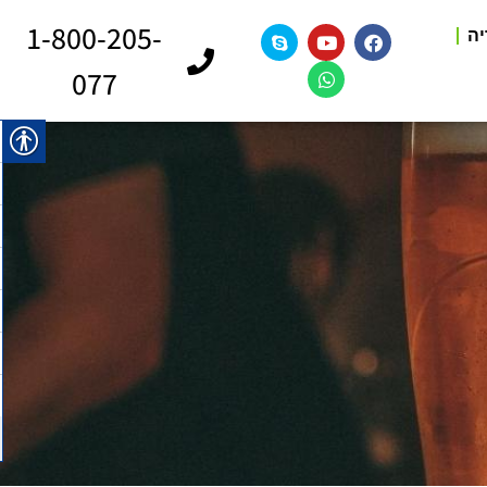
1-800-205-
יה
077