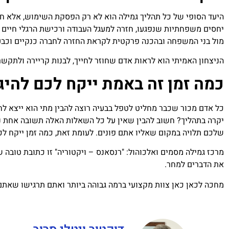
היעד הסופי של כל תהליך גמילה הוא לא רק הפסקת השימוש, אלא ח
יחסים משפחתיות שנפגעו, חזרה למעגל העבודה ורכישת הרגלי חיים בר
מול בני המשפחה ובהכנה פרקטית לקראת החזרה לחברה כנקיים וכבעל
הניצחון האמיתי הוא לראות אדם שחוזר לחייך, לבנות קריירה ולתקש
כמה זמן זה באמת ייקח לכם להיג
כל אדם מכור שכבר מחליט לטפל בבעיה רוצה להבין מתי הוא ייצא לח
יקרה בתהליך? חשוב להבין שאין על כל השאלות האלה תשובה אחת נכ
שלכם תלויה במקום שאליו אתם פונים. לעומת זאת, כמה זמן ייקח לכ
מרכז גמילה מסמים ואלכוהול: "רנסאנס – ויקטוריה" זו כתובת טובה 
את הדברים למחר.
מחכה לכאן כאן צוות מקצועי ברמה גבוהה ביותר ואתם תרגישו שאתם 