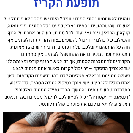
תופעת הקריז
נוהגים להשתמש בסוגי סמים שונים? היום יש מספר לא מבוטל של
אנשים שמשתמשים בסמים בארץ, כמעט בכל הסוגים: מריחואנה,
קוקאין, הרואין, נייס גאי ועוד. לכל סם יש השפעה אחרת על הגוף,
והשילוב של כולם יחד יכול להשפיע בצורה הדרגתית ולעיתים אף
חדה על ההתנהגות שלכם, על הדפוסים, דרכי החשיבה, האמונות,
התפיסות ועוד. מכירים את התחושה? לעיתים אין סממנים
מקדימים להתמכרות לסמים, אך רק כאשר הגוף קורס ומאותת לנו
שהוא צריך הפסקה – זה יכול לקרות כאשר אתם מנסים לבצע
פעולה מסוימת והיא לא מצליחה לכם כמו בפעמים הקודמות. כאן
אתם תוכלו להבחין שישי צורך בטיפול גמילה מסמים, כדי למנוע
התדרדרות משמעותית בהמשך. מרכז גמילה מסמים ואלכוהול
“רנסאנס – ויקטוריה” יכול לסייע לכם להיגמל מסמים ובעזרת אנשי
המקצוע, להתאים לכם את סוג הטיפול הרלוונטי.