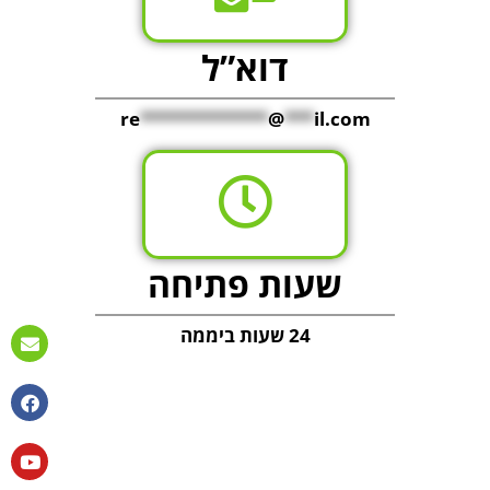
דוא”ל
re
*************
@
***
il.com
שעות פתיחה
24 שעות ביממה