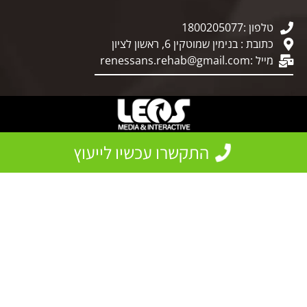
טלפון :1800205077
כתובת : בנימין שמוטקין 6, ראשון לציון
מייל :
renessans.rehab@gmail.com
התקשרו עכשיו לייעוץ