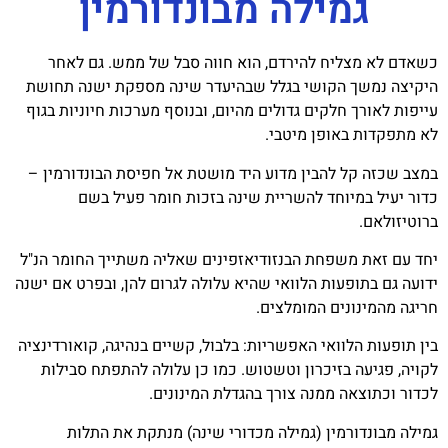
גמילה מבונדורמין
כשאדם לא מצליח להירדם, הוא חווה סבל של ממש. גם לאחר
היקיצה נמשך הקושי בגלל שבהיעדר שינה מספקת ישנה תחושת
עייפות לאורך חלקים גדולים מהיום, ובנוסף מערכות חיוניות בגוף
לא מתפקדות באופן מיטבי.
במצב שכזה קל להבין מדוע היד מושטת אל חפיסת הבונדורמין –
כדור יעיל במיוחד להשריית שינה בזכות חומר פעיל בשם
ברוטיזולאם.
יחד עם זאת משפחת הבנזודיאזפינים שאליה משתייך החומר הנ"ל
ידועה גם בתופעות הלוואי שהיא עלולה לגרום להן, ובפרט אם ישנה
חריגה מהמינונים המומלצים.
בין תופעות הלוואי האפשריות: בלבול, קשיים בנהיגה, קואורדינציה
לקויה, פגיעה בזיכרון וטשטוש. כמו כן עלולה להתפתח סבילות
לכדור וכתוצאה ממנה צורך בהגדלת המינונים.
גמילה מבונדורמין (גמילה מכדורי שינה) מנתקת את התלות