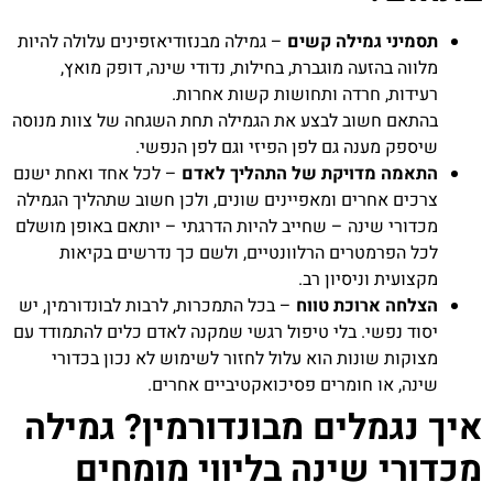
תסמיני גמילה קשים
– גמילה מבנזודיאזפינים עלולה להיות
מלווה בהזעה מוגברת, בחילות, נדודי שינה, דופק מואץ,
רעידות, חרדה ותחושות קשות אחרות.
בהתאם חשוב לבצע את הגמילה תחת השגחה של צוות מנוסה
שיספק מענה גם לפן הפיזי וגם לפן הנפשי.
התאמה מדויקת של התהליך לאדם
– לכל אחד ואחת ישנם
צרכים אחרים ומאפיינים שונים, ולכן חשוב שתהליך הגמילה
מכדורי שינה – שחייב להיות הדרגתי – יותאם באופן מושלם
לכל הפרמטרים הרלוונטיים, ולשם כך נדרשים בקיאות
מקצועית וניסיון רב.
הצלחה ארוכת טווח
– בכל התמכרות, לרבות לבונדורמין, יש
יסוד נפשי. בלי טיפול רגשי שמקנה לאדם כלים להתמודד עם
מצוקות שונות הוא עלול לחזור לשימוש לא נכון בכדורי
שינה, או חומרים פסיכואקטיביים אחרים.
איך נגמלים מבונדורמין? גמילה
מכדורי שינה בליווי מומחים