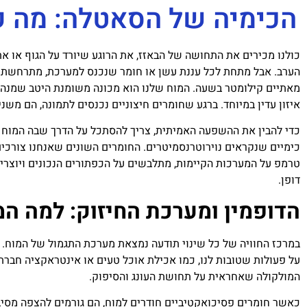
הכימיה של הסאטלה: מה ק
כולנו מכירים את התחושה של הבאזז, את הרוגע שיורד על הגוף או
הערב. אבל מתחת לכל עננת עשן או חומר שנכנס למערכת, מתרחשת ב
מאתיים קילומטר בשעה. המוח שלנו הוא מכונה משומנת היטב שמנה
איזון עדין במיוחד. ברגע שחומרים חיצוניים נכנסים לתמונה, הם מש
כדי להבין את ההשפעה האמיתית, צריך להסתכל על הדרך שבה המוח
כימיים שנקראים נוירוטרנסמיטרים. החומרים השונים שאנחנו צורכי
טרמפ על המערכות הקיימות, מתלבשים על הכפתורים הנכונים ויוצרים
דופן.
הדופמין ומערכת החיזוק: למה ה
במרכז החוויה של כל שינוי תודעה נמצאת מערכת התגמול של המוח. מד
על פעולות שטובות לנו, כמו אכילת אוכל טעים או אינטראקציה חבר
המולקולה שאחראית על תחושת העונג והסיפוק.
כאשר חומרים פסיכואקטיביים חודרים למוח, הם גורמים להצפה מסיבי