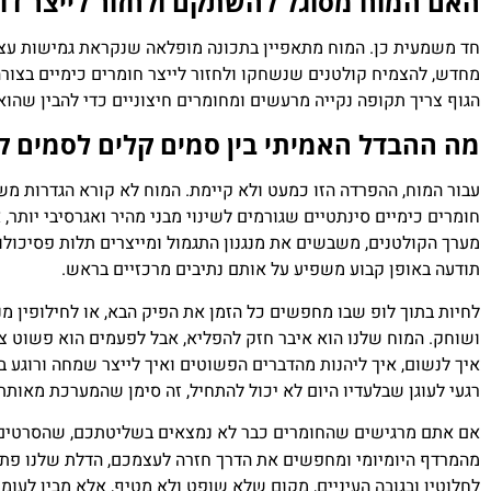
האם המוח מסוגל להשתקם ולחזור לייצר דופ
חד משמעית כן. המוח מתאפיין בתכונה מופלאה שנקראת גמישות עצבי
מחדש, להצמיח קולטנים שנשחקו ולחזור לייצר חומרים כימיים בצורה
הגוף צריך תקופה נקייה מרעשים ומחומרים חיצוניים כדי להבין שהו
מה ההבדל האמיתי בין סמים קלים לסמים 
עבור המוח, ההפרדה הזו כמעט ולא קיימת. המוח לא קורא הגדרות משפ
חומרים כימיים סינתטיים שגורמים לשינוי מבני מהיר ואגרסיבי יותר
מערך הקולטנים, משבשים את מנגנון התגמול ומייצרים תלות פסיכולו
תודעה באופן קבוע משפיע על אותם נתיבים מרכזיים בראש.
לחיות בתוך לופ שבו מחפשים כל הזמן את הפיק הבא, או לחילופין מנס
ושוחק. המוח שלנו הוא איבר חזק להפליא, אבל לפעמים הוא פשוט צ
איך לנשום, איך ליהנות מהדברים הפשוטים ואיך לייצר שמחה ורוגע 
רגעי לעוגן שבלעדיו היום לא יכול להתחיל, זה סימן שהמערכת מאותת
אם אתם מרגישים שהחומרים כבר לא נמצאים בשליטתכם, שהסרטים ה
מהמרדף היומיומי ומחפשים את הדרך חזרה לעצמכם, הדלת שלנו פת
לחלוטין ובגובה העיניים, מקום שלא שופט ולא מטיף, אלא מבין לעומ