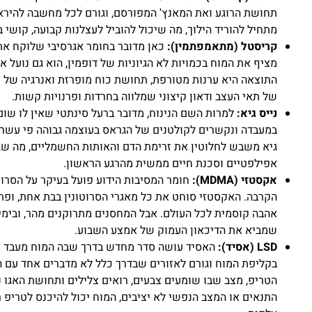
תחושת הרוגע ואת המאנץ' המפורסם, וגורם לכל מחשבה להירא
מתחיל להוריד הילוך, מה שיכול להוביל לעצלנות קבועה, קושי 
קריסטל (מתאמפתמין):
כאן מדובר בחומר אגרסיבי שלוקח את 
מציף את המוח בכמויות לא הגיוניות של דופמין, הוא גם נועל 
התוצאה היא ערנות מטורפת, תחושת כוח מופרזת ואנרגיה של 
של תאי העצב ודאון קיצוני שמלווה בחרדות ופרנויות קשות.
נייס גיא:
למרות השם הנינוח, מדובר ברעל סינתטי שאין לו שום
במעבדה ונקשרים לקולטנים של הגראס בעוצמה גבוהה פי עשרו
גיא משבש לחלוטין את זרימת הדם והאותות החשמליים, מה שגו
אפילפטיים וסכנת חיים ממשית מהרגע הראשון.
אקסטזי (MDMA):
חומר המסיבות הידוע פועל בעיקר על הסרו
הקרבה. האקסטזי סוחט את כל מאגרי הסרוטונין בבת אחת, ופת
אהבה קוסמית לכל העולם. אבל המחסנים מתרוקנים מהר, ובימי
שמביא את הדיכאון העמוק של אמצע השבוע.
LSD (אסיד):
האסיד עושה סדר מחדש בדרך שבה המוח מעבד את
בקליפת המוח וגורם לאזורים שבדרך כלל לא מדברים אחד עם ה
הטריפ, מצב שבו שומעים צבעים, רואים צלילים ותחושת האגו
התנאים או המצב הנפשי לא יציבים, המוח יכול להיכנס לטריפ