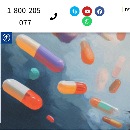
1-800-205-
יה
077