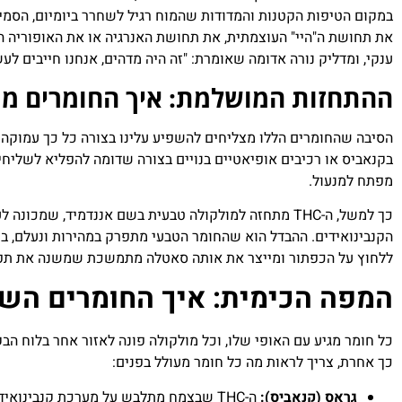
במקום הטיפות הקטנות והמדודות שהמוח רגיל לשחרר ביומיום, הסמים 
את תחושת ה"היי" העוצמתית, את תחושת האנרגיה או את האופוריה ה
ענקי, ומדליק נורה אדומה שאומרת: "זה היה מדהים, אנחנו חייבים לע
ההתחזות המושלמת: איך החומרים מת
בקנאביס או רכיבים אופיאטיים בנויים בצורה שדומה להפליא לשליחי
מפתח למנעול.
כך למשל, ה-THC מתחזה למולקולה טבעית בשם אננדמיד, שמ
הקנבינואידים. ההבדל הוא שהחומר הטבעי מתפרק במהירות ונעלם, ב
ללחוץ על הכפתור ומייצר את אותה סאטלה מתמשכת שמשנה את תפי
המפה הכימית: איך החומרים הש
כל חומר מגיע עם האופי שלו, וכל מולקולה פונה לאזור אחר בלוח הבק
כך אחרת, צריך לראות מה כל חומר מעולל בפנים:
גראס (קנאביס):
ה-THC שבצמח מתלבש על מערכת קנבינואיד