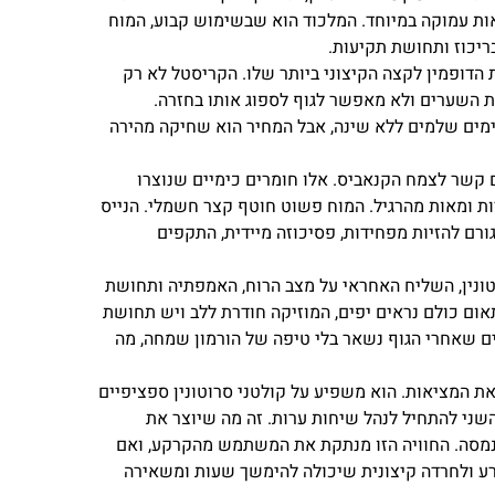
ות עמוקה במיוחד. המלכוד הוא שבשימוש קבוע, המוח
בריכוז ותחושת תקיעות.
הדופמין לקצה הקיצוני ביותר שלו. הקריסטל לא רק
את השערים ולא מאפשר לגוף לספוג אותו בחזרה.
ימים שלמים ללא שינה, אבל המחיר הוא שחיקה מהירה
 קשר לצמח הקנאביס. אלו חומרים כימיים שנוצרו
ת ומאות מהרגיל. המוח פשוט חוטף קצר חשמלי. הנייס
רם להזיות מפחידות, פסיכוזה מיידית, התקפים
טונין, השליח האחראי על מצב הרוח, האמפתיה ותחושת
אום כולם נראים יפים, המוזיקה חודרת ללב ויש תחושת
ם שאחרי הגוף נשאר בלי טיפה של הורמון שמחה, מה
 המציאות. הוא משפיע על קולטני סרוטונין ספציפיים
שני להתחיל לנהל שיחות ערות. זה מה שיוצר את
 נמסה. החוויה הזו מנתקת את המשתמש מהקרקע, ואם
 רע ולחרדה קיצונית שיכולה להימשך שעות ומשאירה