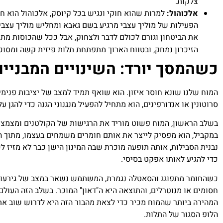
צלקות.
אלכוהול:
למרות שהוא חוקי ונגיש בכל קיוסק, אלכוהול הוא ח
הפעילות של מוליך עצבי מרגיע בשם גאבא ומחליש מוליך עצב
את הביטחון וגורם לכולם לדבר ולצחוק, אבל ככל שהכוסות מת
הזיכרון נמחק, ובטווח הארוך מתפתחת תלות פיזית קשה ומסוכ
כשהמסך יורד: השינויים המבניים
המוח שלנו שונא חוסר איזון. הוא שואף תמיד למצב של יציבות פנימית
סרוטונין או אנדורפינים, הוא מתחיל להפעיל מנגנוני הגנה כדי להגן ע
בשלב הראשון, המוח פשוט מוריד את הרגישות של הקולטנים ומצמצם
במקביל, הוא מפסיק לייצר את אותם חומרים משמחים בעצמו, מתוך 
נבנית הסבילות, אותה תופעה מוכרת שבה המינון הישן כבר לא מזיז לכם
כדי להגיע לאותו אפקט בסיסי.
כשהחומר מתפוגג והסאטלה נגמרת, המשתמש נשאר במצב של גירעון כ
חסומים או מנוטרלים, והתוצאה היא ה"דאון" המוכר. בשלב הזה העול
המהירה ביותר שהמוח מכיר כדי לצאת מהבור הזה היא לדרוש שוב את
הלופ הסגור של התלות.