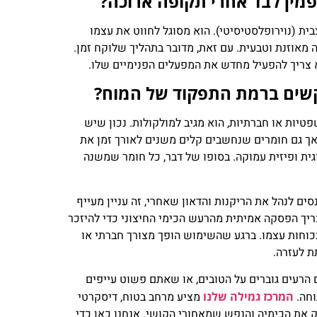
מין לבד אחרי תקופה ארוכה?
ת (נוירופלסטיסיטי). הוא מסוגל לחווט את עצמו
 מאוזנת וטבעית. עם זאת, מדובר בתהליך שלוקח זמן.
א צריך להפעיל מחדש את המפעלים הפנימיים שלו.
קשים ברמת התפקוד של המוח?
טיות או חברתיות, הוא מגיב למולקולות. נכון שיש
, אך גם חומרים שנחשבים קלים משנים לאורך זמן את
גית ופיזית עמוקה. בסופו של דבר, כל חומר שמשנה
ים לנהל את הריקנות והדאון שאחרי, זה עניין מעייף
ריך הפסקה אמיתית מהרעש הכימי החיצוני כדי להיזכר
בכוחות עצמו. ברגע שהשימוש הופך מצורך חברתי או
ת לעזרה.
רעים גוברים על הטובים, או שאתם פשוט עייפים
וחה.
המרכז גמילה שלנו
מציע מרחב בטוח, דיסקרטי
ק את הכימיה והנפש שמאחורי הקושי. אנחנו כאן כדי