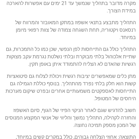
מקרה מדובר בתהליך שנמשך עד 21 ימים עם אפשרות להארכה
במידת הצורך.
התהליך מתבצע בתנאי אשפוז במתקן המאובזר והמרווח של
רנסאנס ויקטוריה, תחת השגחה צמודה של צוות רפואי מיומן
במיוחד.
התהליך כולל גם התייחסות לפן הנפשי, שכן כמו כל התמכרות, גם
שתיית אלכוהול בלתי מבוקרת ובלתי נשלטת נגרמת עקב מצוקות
רגשיות שהאדם לא הצליח להתמודד איתן באופן תקין.
מתן כלים שמאפשרים יציבות רגשית ויכולת לצלוח גם סיטואציות
קשות הוא חלק בלתי נפרד מהתהליך. בנוסף כוללת הגמילה גם
התייחסות לאספקטים משמעותיים אחרים ובפרט שיקום מערכות
היחסים של המטופל.
חשוב להדגיש שגם לאחר הניקוי הפיזי של הגוף, סיום האשפוז
והחזרה לקהילה, התהליך נמשך והליווי של אנשי המקצוע המנוסים
של המכון מספק תמיכה נחוצה.
התוצאה: אחוזי הצלחה גבוהים, כולל במקרים קשים במיוחד,