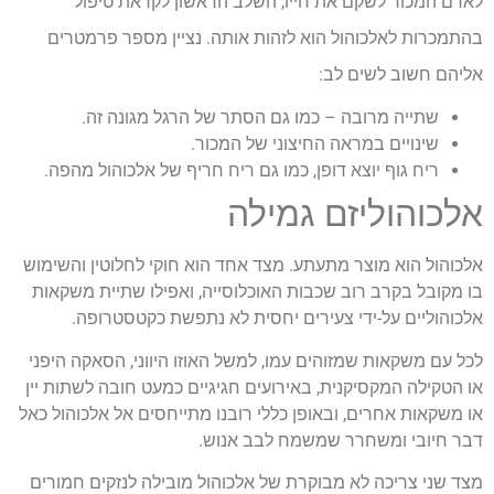
לאדם המכור לשקם את חייו, השלב הראשון לקראת טיפול
בהתמכרות לאלכוהול הוא לזהות אותה. נציין מספר פרמטרים
אליהם חשוב לשים לב:
שתייה מרובה – כמו גם הסתר של הרגל מגונה זה.
שינויים במראה החיצוני של המכור.
ריח גוף יוצא דופן, כמו גם ריח חריף של אלכוהול מהפה.
אלכוהוליזם גמילה
אלכוהול הוא מוצר מתעתע. מצד אחד הוא חוקי לחלוטין והשימוש
בו מקובל בקרב רוב שכבות האוכלוסייה, ואפילו שתיית משקאות
אלכוהוליים על-ידי צעירים יחסית לא נתפשת כקטסטרופה.
לכל עם משקאות שמזוהים עמו, למשל האוזו היווני, הסאקה היפני
או הטקילה המקסיקנית, באירועים חגיגיים כמעט חובה לשתות יין
או משקאות אחרים, ובאופן כללי רובנו מתייחסים אל אלכוהול כאל
דבר חיובי ומשחרר שמשמח לבב אנוש.
מצד שני צריכה לא מבוקרת של אלכוהול מובילה לנזקים חמורים