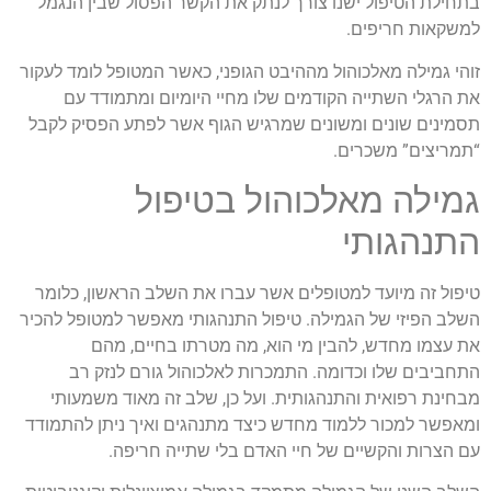
בתחילת הטיפול ישנו צורך לנתק את הקשר הפסול שבין הנגמל
למשקאות חריפים.
זוהי גמילה מאלכוהול מההיבט הגופני, כאשר המטופל לומד לעקור
את הרגלי השתייה הקודמים שלו מחיי היומיום ומתמודד עם
תסמינים שונים ומשונים שמרגיש הגוף אשר לפתע הפסיק לקבל
“תמריצים” משכרים.
גמילה מאלכוהול בטיפול
התנהגותי
טיפול זה מיועד למטופלים אשר עברו את השלב הראשון, כלומר
השלב הפיזי של הגמילה. טיפול התנהגותי מאפשר למטופל להכיר
את עצמו מחדש, להבין מי הוא, מה מטרתו בחיים, מהם
התחביבים שלו וכדומה. התמכרות לאלכוהול גורם לנזק רב
מבחינת רפואית והתנהגותית. ועל כן, שלב זה מאוד משמעותי
ומאפשר למכור ללמוד מחדש כיצד מתנהגים ואיך ניתן להתמודד
עם הצרות והקשיים של חיי האדם בלי שתייה חריפה.