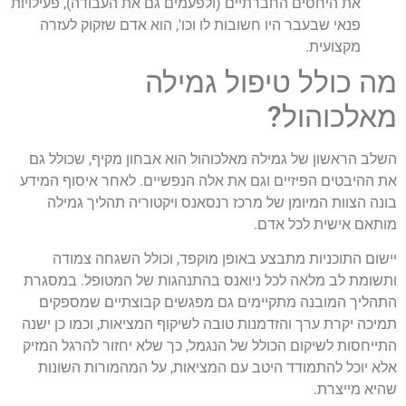
את היחסים החברתיים (ולפעמים גם את העבודה), פעילויות
פנאי שבעבר היו חשובות לו וכו', הוא אדם שזקוק לעזרה
מקצועית.
מה כולל טיפול גמילה
מאלכוהול?
השלב הראשון של גמילה מאלכוהול הוא אבחון מקיף, שכולל גם
את ההיבטים הפיזיים וגם את אלה הנפשיים. לאחר איסוף המידע
בונה הצוות המיומן של מרכז רנסאנס ויקטוריה תהליך גמילה
מותאם אישית לכל אדם.
יישום התוכניות מתבצע באופן מוקפד, וכולל השגחה צמודה
ותשומת לב מלאה לכל ניואנס בהתנהגות של המטופל. במסגרת
התהליך המובנה מתקיימים גם מפגשים קבוצתיים שמספקים
תמיכה יקרת ערך והזדמנות טובה לשיקוף המציאות, וכמו כן ישנה
התייחסות לשיקום הכולל של הנגמל, כך שלא יחזור להרגל המזיק
אלא יוכל להתמודד היטב עם המציאות, על המהמורות השונות
שהיא מייצרת.