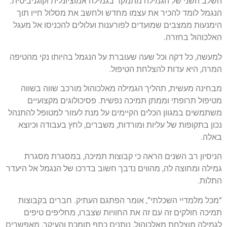
השלב השני של הגמילה מתמקד בגמילה אמוציונלית וקוגניביטית.
הנגמל לומד להכיר את עצמו מחדש ולחשב את מסלול חייו תוך
הימנעות ממצבים שמועדים לפורענות ועלולים להכניסו אל מעגל
האלכוהול בחזרה.
למעשה, כל דקה וכל שעה שעוברת על הנגמל בהיותו נקי מהטיפה
המרה, היא עדות להצלחת הטיפול.
מבחינה מעשית, תהליך הגמילה מאלכוהול מורכב שווה בשווה
מטיפול תרופתי וממתן תמיכה נפשית. פסיכולוגים מקצועיים
משתמשים במגוון הכלים הקיימים על מנת לעזור למטופל להתנהל
נכון בתקופות של עליות ומורדות, משברים, לחץ בעבודה וכיוצא
באלה.
הניסיון רב השנים הראה כי קבוצות תמיכה, במסגרת מסגרת
גמילה ומחוצה לה, מהווים נדבך חשוב בדרכו של הנגמל אל היעדר
התלות.
“מכל מלמדיי השכלתי”, אומר הפתגם העתיק. חברים בקבוצות
תמיכה חולקים זה עם זה את החוויות שצברו, מחליפים טיפים
לגמילה מוצלחת מאלכוהול, נותנים כתף תומכת והעיקר, מאפשרים