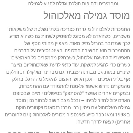
ומחמירים ודחיפות הולכת וגדלה להגיע לגמילה.
מוסד גמילה מאלכוהול
התמכרות לאלכוהול מוגדרת כצריכה בלתי נשלטת של משקאות
משכרים, וכשהאדם לא מסוגל להפסיק לשתות גם כשהוא מודע
לכך שמדובר בהרגל מזיק מאוד. מאפיין מהותי נוסף של
ההתמכרות הוא החשיבה התכופה והאינטנסיבית על הדרכים
האפשריות להשגת אלכוהול, כשבחלק מהמקרים כל האמצעים
כשרים כדי להגיע למשקה. עוד כדאי לדעת שאלכוהוליזם מייצר
שינויים במוח, גם מבחינה עצבית וגם מבחינה מולקולרית, וחלקם
אף בלתי הפיכים – ולכן הקושי העצום להיגמל מההרגל. בחלק
מהמקרים נדרש אשפוז על-מנת להתמודד עם ההתמכרות,
ובמקרים אחרים אפשר "להסתפק" בטיפולים יומיים שבסופם
האדם יכול לחזור לביתו – ובכל מצב חשוב לבחור נכון מוסד
גמילה מאלכוהול עם ניסיון רב. מרכז רנסאנס ויקטוריה הוקם
ב-1998 ומאז כבר סייע לאינספור מכורים לאלכוהול (וגם לחומרים
אחרים) לצאת לדרך חדשה.