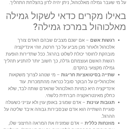
על מי שעבר גמילה מאלכוהול, ניתן יהיה לדון בהצלחת התהליך.
באילו מקרים כדאי לשקול גמילה
מאלכוהול במרכז גמילה?
רגשות אשם
– אם ישנם מצבים שבהם האדם צורך
אלכוהול ולאחר מכן מביע על כך חרטה, זוהי אינדיקציה
מובהקת לחוסר יכולת לשלוט בהרגל. ככל שתדירות הופעת
רגשות האשם ועוצמתם גדלה, כך חשוב יותר להתניע תהליך
גמילה מקצועי בהקדם.
שתייה בסיטואציות חריגות
– מי שנוהג לצרוך משקאות
אלכוהוליים על הבוקר סובל כנראה מהתמכרות. עוד
אינדיקציה היא כמויות האלכוהול שהאדם שותה לבד, שלא
כחלק מאינטראקציה חברתית כלשהי.
תגובות עוינות
– אדם שמגיב באופן עוין ולא ענייני כשעולה
סוגיית השתייה הוא אדם שבסבירות גבוהה איבד שליטה על
ההרגל.
מוזנחות כללית
– אדם שמזניח את המראה החיצוני שלו,