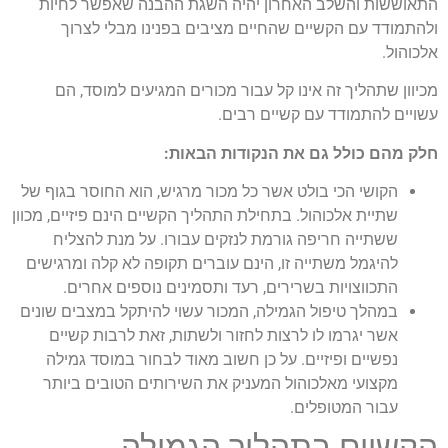
התאוששות והשלב האחרון יהיה השגת ההבנה שאפשר לחיות
ולהתמודד עם הקשיים שהחיים מציבים בפנינו מבלי לצרוך
אלכוהול.
מכיוון שתהליך זה אינו קל עבור מכורים המגיעים למוסד, הם
עשויים להתמודד עם קשיים רבים.
חלק מהם כולל גם את הנקודות הבאות:
הקושי הכי בולט אשר כל מכור מרגיש, הוא החוסר בגוף של
שתיית אלכוהול. בתחילת התהליך הקשיים הינם פיזיים, מכוון
ששתייה חריפה גורמת לנזקים עבורו. על מנת להצליח
להיגמל משתייה זו, הינם עוברים תקופה לא קלה ומרגישים
התכווצויות בשרירים, רעד ותסמינים נוספים אחרים.
במהלך טיפול הגמילה, המכור עשוי להיתקל במצבים שונים
אשר יגרמו לו לרצות לחזור ולשתות, זאת לרבות קשיים
נפשיים ופיזיים. על כן חשוב מאוד לבחור במוסד גמילה
מקצועי מאלכוהול המעניק את השירותים הטובים ביותר
עבור המטופלים.
הקשיים בתהליך הגמילה