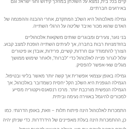
קיים בכל בית, נמצא על השולחן במהלך קידוש וחגי ישראל וגם
באירועים חברתיים.
גמילה מאלכוהול היא השלב המתקדם, אחרי ההבנה וההפנמה של
האדם שהוא מכור ואיבד שליטה על הרגלי השתייה.
בני נוער, צעירים ומבוגרים שותים משקאות אלכוהוליים
בהזדמנויות רבות בחברה, אך לעיתים השתייה הופכת למצב קבוע.
הצורך להתמודד עם חרדות, קשיים, פרידות, אובדן או פיטורים
עלול לגרור פנייה לאלכוהול כדי "לברוח", ולאחר שימוש ממושך
מגלים שאי-אפשר להפסיק.
גמילה באופן עצמאי אפשרית אך קשה יותר מאשר בליווי ובטיפול.
הגמילה הגופנית היא השלב הקל יחסית כשמדובר באלכוהול, אך
הגמילה הנפשית מורכבת יותר. מרכז רנסאנס-ויקטוריה מסייע
למכורים להיגמל באווירה נעימה וביתית.
התמכרות לאלכוהול הינה פיתוח תלות – וזאת, באופן הדרגתי. כמו
כן, ההתמכרות הינה בעלת מאפיינים של הידרדרות. כדי שניתן יהיה