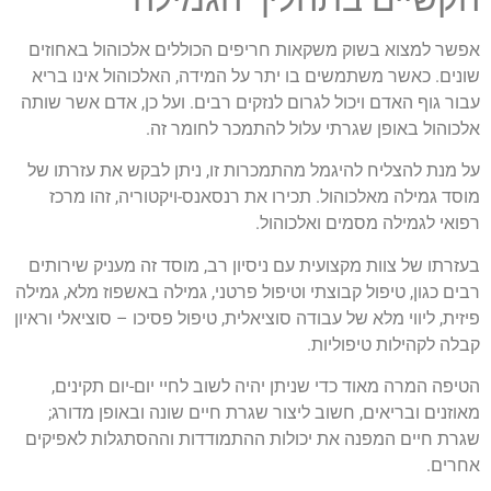
אפשר למצוא בשוק משקאות חריפים הכוללים אלכוהול באחוזים
שונים. כאשר משתמשים בו יתר על המידה, האלכוהול אינו בריא
עבור גוף האדם ויכול לגרום לנזקים רבים. ועל כן, אדם אשר שותה
אלכוהול באופן שגרתי עלול להתמכר לחומר זה.
על מנת להצליח להיגמל מהתמכרות זו, ניתן לבקש את עזרתו של
מוסד גמילה מאלכוהול. תכירו את רנסאנס-ויקטוריה, זהו מרכז
רפואי לגמילה מסמים ואלכוהול.
בעזרתו של צוות מקצועית עם ניסיון רב, מוסד זה מעניק שירותים
רבים כגון, טיפול קבוצתי וטיפול פרטני, גמילה באשפוז מלא, גמילה
פיזית, ליווי מלא של עבודה סוציאלית, טיפול פסיכו – סוציאלי וראיון
קבלה לקהילות טיפוליות.
הטיפה המרה מאוד כדי שניתן יהיה לשוב לחיי יום-יום תקינים,
מאוזנים ובריאים, חשוב ליצור שגרת חיים שונה ובאופן מדורג;
שגרת חיים המפנה את יכולות ההתמודדות וההסתגלות לאפיקים
אחרים.