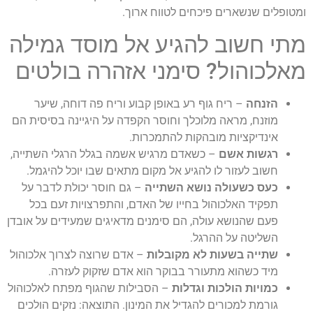
ומטופלים שנשארים פיכחים לטווח ארוך.
מתי חשוב להגיע אל מוסד גמילה
מאלכוהול? סימני אזהרה בולטים
הזנחה
– ריח גוף רע באופן קבוע וריח פה דוחה, שיער
מוזנח, מראה מלוכלך וחוסר הקפדה על היגיינה בסיסית הם
אינדיקציות מובהקות להתמכרות.
רגשות אשם
– כשאדם מרגיש אשמה בגלל הרגלי השתייה,
חשוב לעזור לו להגיע אל מקום מתאים שבו יוכל להיגמל.
כעס כשעולה נושא השתייה
– גם חוסר יכולת לדבר על
תפקיד האלכוהול בחייו של האדם, והתפרצויות זעם בכל
פעם שהנושא עולה, הם סימנים מדאיגים שמעידים על אובדן
השליטה על ההרגל.
שתייה בשעות לא מקובלות
– אדם שרוצה לצרוך אלכוהול
מיד כשהוא מתעורר בבוקר הוא אדם שזקוק לעזרה.
כמויות הולכות וגדלות
– הסבילות שהגוף מפתח לאלכוהול
גורמת למכורים להגדיל את המינון. התוצאה: נזקים הולכים