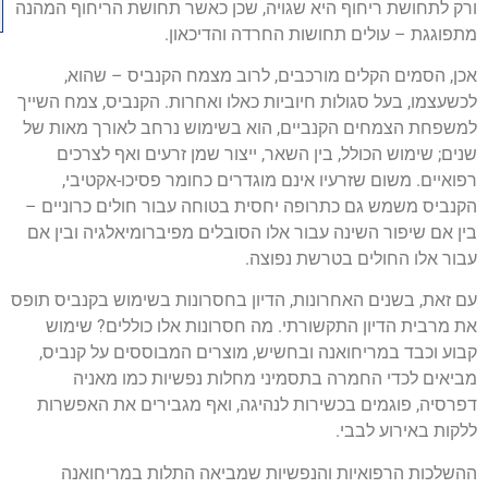
ורק לתחושת ריחוף היא שגויה, שכן כאשר תחושת הריחוף המהנה
מתפוגגת – עולים תחושות החרדה והדיכאון.
אכן, הסמים הקלים מורכבים, לרוב מצמח הקנביס – שהוא,
לכשעצמו, בעל סגולות חיוביות כאלו ואחרות. הקנביס, צמח השייך
למשפחת הצמחים הקנביים, הוא בשימוש נרחב לאורך מאות של
שנים; שימוש הכולל, בין השאר, ייצור שמן זרעים ואף לצרכים
רפואיים. משום שזרעיו אינם מוגדרים כחומר פסיכו-אקטיבי,
הקנביס משמש גם כתרופה יחסית בטוחה עבור חולים כרוניים –
בין אם שיפור השינה עבור אלו הסובלים מפיברומיאלגיה ובין אם
עבור אלו החולים בטרשת נפוצה.
עם זאת, בשנים האחרונות, הדיון בחסרונות בשימוש בקנביס תופס
את מרבית הדיון התקשורתי. מה חסרונות אלו כוללים? שימוש
קבוע וכבד במריחואנה ובחשיש, מוצרים המבוססים על קנביס,
מביאים לכדי החמרה בתסמיני מחלות נפשיות כמו מאניה
דפרסיה, פוגמים בכשירות לנהיגה, ואף מגבירים את האפשרות
ללקות באירוע לבבי.
ההשלכות הרפואיות והנפשיות שמביאה התלות במריחואנה